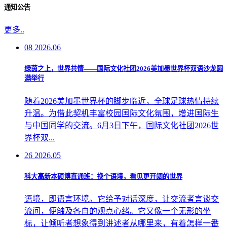
通知公告
更多..
08
2026.06
绿茵之上，世界共情——国际文化社团2026美加墨世界杯双语沙龙圆
满举行
随着2026美加墨世界杯的脚步临近，全球足球热情持续
升温。为借此契机丰富校园国际文化氛围，增进国际生
与中国同学的交流。6月3日下午，国际文化社团2026世
界杯双...
26
2026.05
科大高新本硕博直通班：换个语境，看见更开阔的世界
语境，即语言环境。它给予对话深度，让交流者言谈交
流间，便触及各自的观点心绪。它又像一个无形的坐
标，让倾听者想象得到讲述者从哪里来，有着怎样一番